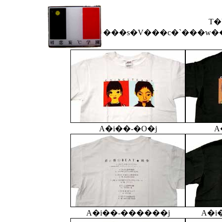
T�
A�i��-�O�j
A
A�i��-������j
A�i