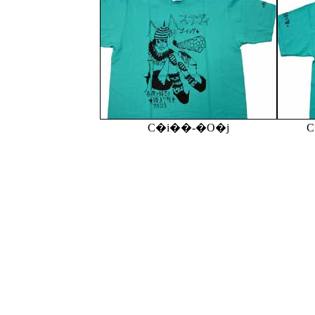
C�i��-�O�j