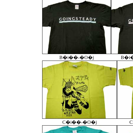
B�i��-�O�j
B�i
C�i��-�O�j