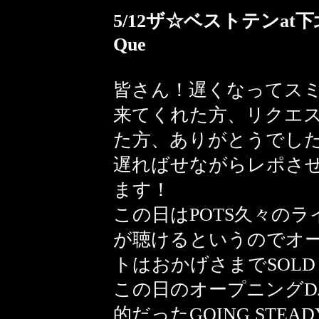
5/12ザ☆ベストテンat下
Que
皆さん！遅くなってス
来てくれた方、リクエ
た方、ありがとうでし
遅ればせながらレポさ
ます！
この日はPOTS久々の
が聴けるというのでオー
トはおかげさまでSOLD O
この日のオープニングDJ
的だったGOING STE