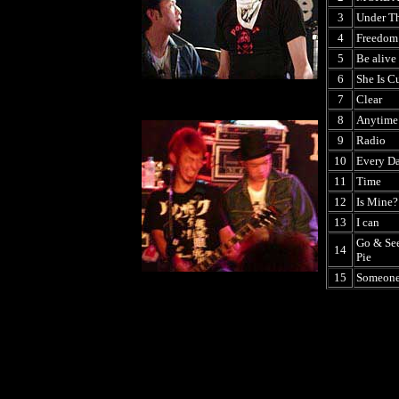
3
Under T
4
Freedom
5
Be alive
6
She Is C
7
Clear
8
Anytime
9
Radio
10
Every D
11
Time
12
Is Mine?
13
I can
Go & Se
14
Pie
15
Someone