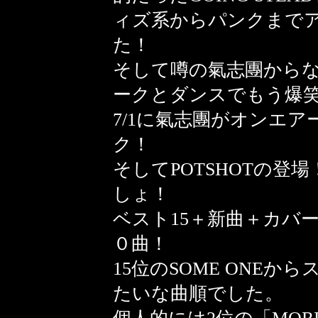
ィズ系からパンクまで
た！
そして噂の氣志團から
ークとダンスでもう爆
7/1に氣志團がオンエア
ク！
そしてPOTSHOTの登
しょ！
ベスト15＋新曲＋カバ
０曲！
15位のSOME ONE
たいな曲順でした。