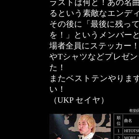
ラストは何と！あの名曲
るという素敵なエンデ
その後に「最後に残っ
を！」というメンバーと
場者全員にステッカー
やTシャツなどプレゼン
た！
またベストテンやりま
い！
（UKP セイヤ）
有効
順
曲名
位
1
HITOTS
2
MORE A