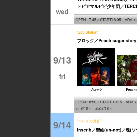
トピアマルピピ少年団／TERCERA T
wed
OPEN 17:45／START18:05 ADV.￥
"Zoo Station"
ブロック／Peach sugar st
9/13
fri
ブロック
Peach 
OPEN 18:50／START 19:15 ADV.￥
e+ 8/18～ ZtZ 8/18～
9/14
"ハレチカ外伝"
Inscrib／聖絵(un-not)／魂(