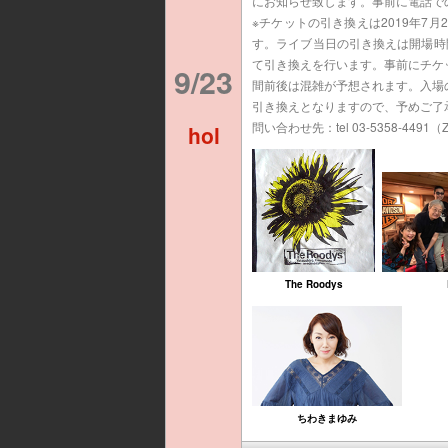
にお知らせ致します。事前に電話で
※チケットの引き換えは2019年7月
す。ライブ当日の引き換えは開場時間の1
て引き換えを行います。事前にチケ
9/23
間前後は混雑が予想されます。入場
引き換えとなりますので、予めご了
問い合わせ先：tel 03-5358-4491（Zh
hol
The Roodys
ちわきまゆみ