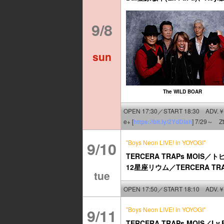
9/8
sun
The WILD BOAR
OPEN 17:30／START 18:30 ADV.￥
e+ [
https://bit.ly/2YdDlah
] 7/29～
9/10
"Boys Neon LIVE! in YOYOGI"
TERCERA TRAPs MOI
12星座リウム／TERCERA TRAPs 
tue
OPEN 17:50／START 18:10 ADV.￥
9/11
"Boys Neon LIVE! in YOYOGI"
TERCERA TRAPs MOIS／Lv