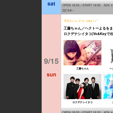
sat
OPEN 18:30／START 19:00 ADV.￥
ZtZ 9/8～
"9月のハレチカ <day 1>"
工藤ちゃん／ヘクトーよるをまも
ロクデナシイタコ(Vo&Keyで
9/15
工藤ちゃん
ヘ
sun
ロクデナシイタコ
OPEN 18:00／START 18:30 ADV.￥