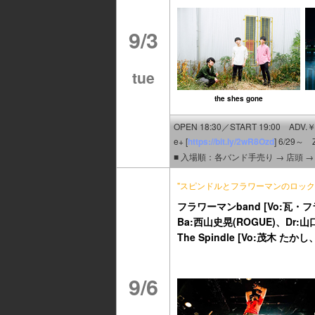
9/3
tue
the shes gone
OPEN 18:30／START 19:00 ADV.￥
e+ [
https://bit.ly/2wR8Ozd
] 6/29～ 
■ 入場順：各バンド手売り → 店頭 →
"スピンドルとフラワーマンのロック
フラワーマンband [Vo:瓦
Ba:西山史晃(ROGUE)、Dr:山
The Spindle [Vo:茂木 た
9/6