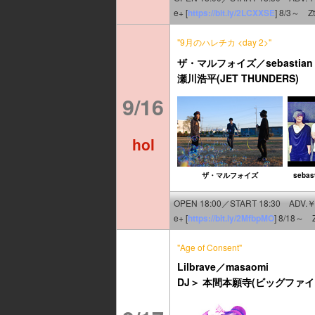
e+ [
https://bit.ly/2LCXXSE
] 8/3～ Z
"9月のハレチカ <day 2>"
ザ・マルフォイズ／sebastian yel
瀬川浩平(JET THUNDERS)
9/16
hol
ザ・マルフォイズ
sebast
OPEN 18:00／START 18:30 ADV.￥
e+ [
https://bit.ly/2MfbpMO
] 8/18～ 
"Age of Consent"
Lilbrave／masaomi
DJ＞ 本間本願寺(ビッグファイア)／