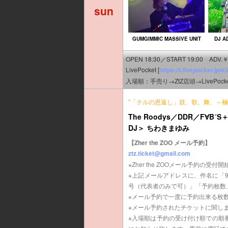
sun
GUMGIMMIC MASSIVE UNIT
DJ A
OPEN 18:30／START 19:00 ADV.￥
LivePocket [
https://t.livepocket.jp/
入場順：手売り→ZtZ店頭→LivePocke
"「テルの恩返し」鼓、歌、舞、～極～(DR
The Roodys／DDR／F∀B´S
DJ＞ ちわきまゆみ
【Zher the ZOO メール予約】
ztz.ticket@gmail.com
※Zher the ZOOメール予約の受
※上記メールアドレスに、件名に「
号（代表者のみで可）」「予約枚数
※メール予約で一度に予約出来る枚
※メール予約されたチケットに関し
※入場順は予約の受け付け順での順