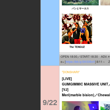
パンとサーカス
The TENGUZ
OPEN 18:00／START 18:30 ADV.￥
e+ [
https://bit.ly/2KlOSvV
] 8/11～ Z
"DONSHARI"
[LIVE]
GUMGIMMIC MASSIVE UNIT
[VJ]
Meri(marble bision)／Chewai
9/22