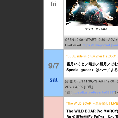
fri
フラワーマンband
OPEN 19:00／START 19:30 ADV.￥
LivePocket [
https://t.livepocket.jp/
"BLUE side in代々木Zher the ZOO"
9/7
霜月いくと／晴歩／雛月／ぽむ
Special guest＞ はへー／よ
sat
第1部 OPEN 11:30／START 12:00
ADV.￥3,000 [1D別]
1部 [
https://tiget.net/events/58387
]
"The WILD BOAR ～還暦記念！LIV
The WILD BOAR [Vo.MA
Ba.笠原敏幸(Ex PaPa)、Key.