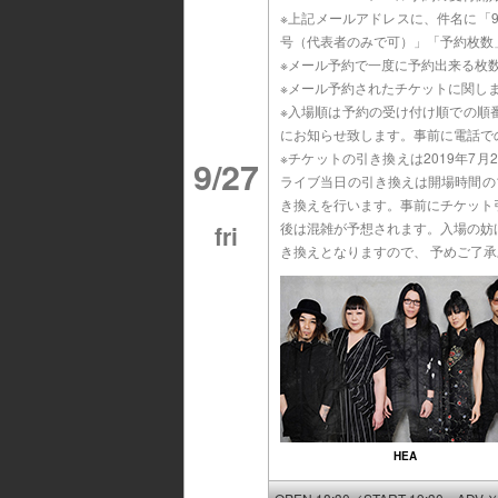
※上記メールアドレスに、件名に「
号（代表者のみで可）」「予約枚数
※メール予約で一度に予約出来る枚
※メール予約されたチケットに関し
※入場順は予約の受け付け順での順
にお知らせ致します。事前に電話で
※チケットの引き換えは2019年7月
9/27
ライブ当日の引き換えは開場時間の1時間
き換えを行います。事前にチケット
後は混雑が予想されます。入場の妨
fri
き換えとなりますので、 予めご了
HEA