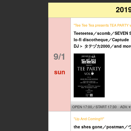
201
"Tee Tee Tea presents TEA PARTY v
Teeteetea／scomb／SEVEN 
lo-fi discotheque／Captude
DJ＞ タテヅカ2000／and mor
9/1
sun
OPEN 17:00／START 17:30 ADV.￥
"Up And Coming!!!"
the shes gone／postman