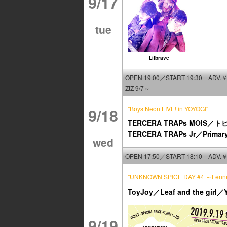
9/17
tue
Lilbrave
OPEN 19:00／START 19:30 ADV.￥
ZtZ 9/7～
9/18
"Boys Neon LIVE! in YOYOGI"
TERCERA TRAPs MOI
TERCERA TRAPs Jr／Primary
wed
OPEN 17:50／START 18:10 ADV.￥
"UNKNOWN SPICE DAY #4 ～Fenn
ToyJoy／Leaf and the girl
9/19