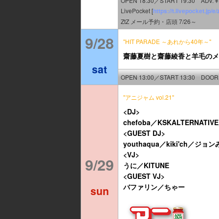
OPEN 18:30／START 19:30 ADV.￥
LivePocket [
https://t.livepocket.jp/
ZtZ メール予約・店頭 7/26～
9/28
"HIT PARADE ～あれから40年～"
齋藤夏樹と齋藤綾香と羊毛のメ
sat
OPEN 13:00／START 13:30 DOOR.
"アニジャム vol.21"
<DJ>
chefoba／KSKALTERN
<GUEST DJ>
youthaqua‬／‪kiki'ch‬／‪ジョ
<VJ>
9/29
うに／KITUNE
<GUEST VJ>
バファリン／ちゃー
sun