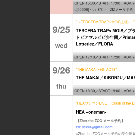
OPEN 16:00／START 17:00 ADV.￥
L[95606]・e+ 8/3～ ZtZメール予約
"～TERCERA TRAPs MOIS
9/25
TERCERA TRAPs MOIS／
トピアマルピピ少年団／Primary C
wed
Lotteriez／FLORA
OPEN 17:10／START 17:30 ADV.￥
9/26
"THE MAKAI FES. ACT3"
THE MAKAI／KiBON2U／MAR
thu
OPEN 18:30／START 19:00 ADV.￥
"HEAワンマンLIVE 「Clash of the E
HEA –oneman-
【Zher the ZOO メール予約】
ztz.ticket@gmail.com
※Zher the ZOOメール予約の受付