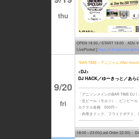
thu
OPEN 18:30／START 19:00 ADV.￥1
LivePocket [
https://t.livepocket.jp/
"BAR TIME～アニジャム After Hours 
<DJ>
DJ HACK／ゆーきっと／あら
9/20
---------------------------------------------
「アニソンメインのBAR TIME 
・生ビール（モルツ）、ビンビール
fri
カクテル各種 500円～
・肉巻きドック、フライドポテト、ピ
--------------------------------------------
18:00～23:00(Last Order 22:30) 