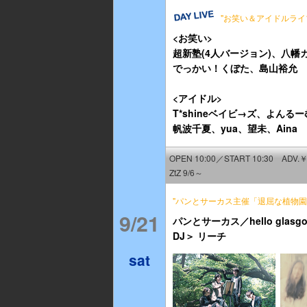
"お笑い＆アイドルライ
<お笑い>
超新塾(4人バージョン)、八
でっかい！くぼた、島山裕允
<アイドル>
T*shineベイビ→ズ、よん
帆波千夏、yua、望未、Aina
OPEN 10:00／START 10:30 ADV.￥
ZtZ 9/6～
"パンとサーカス主催「退屈な植物園 
9/21
パンとサーカス／hello glas
DJ＞ リーチ
sat