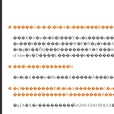
�����G�s�\�[�h�A�o���h���̗R��
���X�A�w�t�B�[���Y�x�Ƃ����o���h�
�o���h���\���v���W�F�N�g�Ƃ��A
�[�g�Ƃ��ĎQ���B�������A�V���ȃo���h�Ƃ��Ċ������n�߂܂����B�o���h���͌���������
���̃o���h�̒������́H
�ŋߔ��������R�[�h�A�������C�u�ł悩
�������̂������Ă��������B���Ɖ