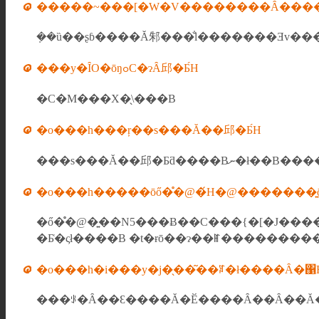
�����~���[�W�V��������Ȃ���
���y�ȊO�ōŋߋC�ɂȂ邱�Ƃ́H
�C�M���X�̖\���B
�o���h���ŗ��s���Ă��邱�Ƃ́H
�o���h�����ōő�̊�@�́H�@�������͍
�ő�̊�@�͍��N5���Ƀ��C���{�[�J�����Ƃ��Ă��������o�[���E�ނ������̂��Ɓ
�o���h�i���y�j�̖��͂��ꌾ�ł����Ȃ�΁