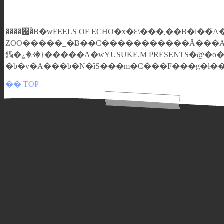
����΂�́B�wFEELS OF ECHO�x�Ɛ\���܂��B�l��́A�R�RZher the
ZOO�����_�Ƀ��C�����������Ă���A�֐��ق̃x�[�X���{�[�J��������V���v���ȃ��b�N��3�s�[�X�o���h�ł��B���̓x�A9��16��(��)�ɁA���A�
鍋�؏�3�}�����A�wYUSUKE.M PRESENTS�@�o��:K
�� TOP