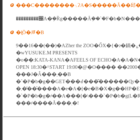
���C��������ۂɁA�S�����Ă��邱
�ł͍Ō�Ɉꌾ�B
9��16��(��)�AZher the ZOO�ŐX�{�ɂ�鍋�
�wYUSUKE.M PRESENTS
�o��:KATA-KANA�AFEELS OF ECHO�A�A
OPEN 18:30�^START 19:00�@�O���� ��200
���J�Â���܂��B
�`�P�b�g��GET���ꂽ���͂������Ɋy
�܂��̕��͐���A�e�A�[�e�B�X�g��HP�E�u
�`�P�b�g�҂��A���[�\���`�P�b�g(L�
���҂����Ă���܂�!