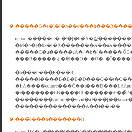
�����G�s�\�[�h��o���h���̗R���
�M�^�[�ƃx�[�X�������Ȃ��āA�����
���
�͂��B�����オ�肩��O�_�O�_�Ȋ����
�o���h���̗R���B
�ŁA����culture���Č��t���D���ŁA
��������culture��vivid�ȃJ���[��bea
���������������Ă��ł��I��
���̃o���h�̒������́H
uepon:UK�ۂ��Ƃ��I���^�i���ł��