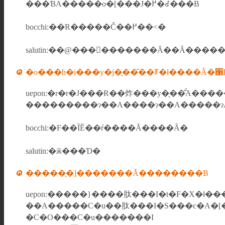
���ƁA�����o�[���J�߂�ꂽ���B
bocchi:��R�����Č��߂��˂�
�o���h�i���y�j�̖��͂��ꌾ�ł����Ȃ�΁
uepon:�r�r�J���Ɍ��炸���y�̖��͂́A���
���������ɂ��A����ɂ��A�����ɂ
bocchi:�F��ȈӖ��ŕ����Ă����Ȃ�
salutin:�ӂ���Ɗ�
�����̖�]�������Ă��������B
uepon:�����}����肽���I�t�F�X�ł��
��A�����C�u��肽���I�S���c�A�[�
�C�O���C�u�������I