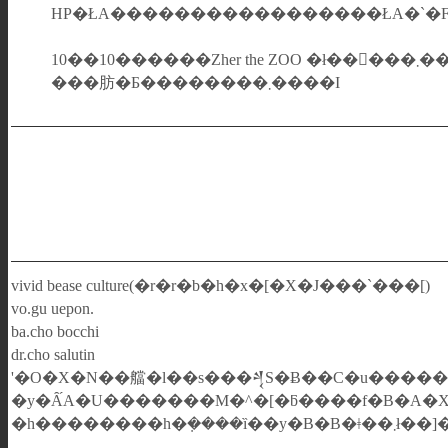
HP�ŁA�����������������ŁA�`�
10��10������Zh
���肪�Ƃ��������܂����I
vivid bease culture(�r�r�b�h�x�[�X�J���`���[)
vo.gu uepon.
ba.cho bocchi
dr.cho salutin
'�O�X�N��艡�l��s���𒆐S�Ƀ��C�u�������n�߂�B�r�r�J���̈��̂Őe���܂�A�I���^�i�EUK-ROCK�EGARAGE�EPOP�ɉ
�y�Ȃ́A�U�������M�^�[�ƃ����f�B�A