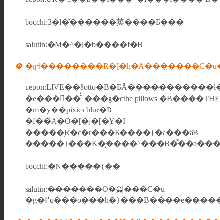
bocchi:3�l�̌������荬����Ƃ���
salutin:�M�^�[�ƃ����f�B
�ŋߔ��������R�[�h�A�������C
uepon:LIVE��8otto�B�ƂĂ�����������ł
�e���󂯂��̂̓_���g�cthe pillows �B����THE
�m�y��pixies blur�B
�f��́A�O�[�j�[�Y�I
�����͎R�c�r���Ƃ����{�a���ȁB
�����}���K�͓����^���B�͌��a���
bocchi:�N�����{��
salutin:�������Q�̖쉹���C�u
�g�߂ɋ���o���h�}���B����e���