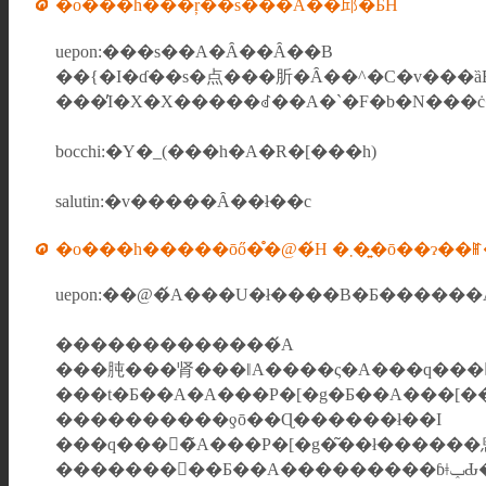
�o���h���ŗ��s���Ă��邱�Ƃ́H
uepon:���s��A�Ȃ��Ȃ��B
��{�I�ɗ��s�点���肵�Ȃ��^�C�v���
���̓I�X�X�����ꂽ��A�`�F�b�N���ċ
bocchi:�Y�_(���h�A�R�[���h)
salutin:�v�����Ȃ��ł��c
�o���h�����ōő�̊�@�́
�������������́A
���肫���肾���ǁA����ς�A���q���񂩂
���t�Ƃ��A�A���P�[�g�Ƃ��A���[�
����������ƍō��Ɋ������ł��I