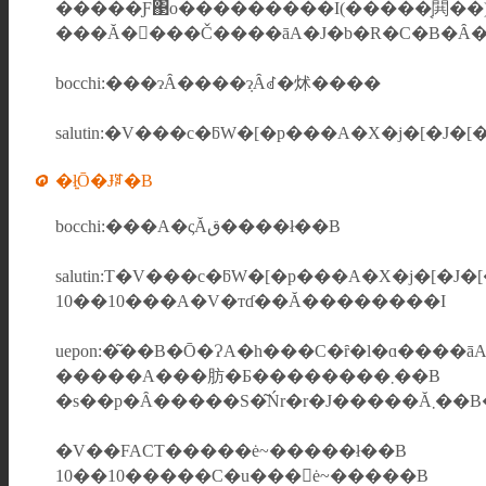
�����Ƒ΃o���������I(�����͔閧��)
���Ă�񂾂���Č����āA�J�b�R�C�B�Ȃ
bocchi:���ɂȂ����݂ɂȂꂽ�炢����
salutin:�V���c�ƃW�[�p���A�X�j�[�
�ł͍Ō�Ɉꌾ�B
bocchi:���A�ςĂق����ł��B
salutin:T�V���c�ƃW�[�p���A�X�j�[
10��10���A�V�тɗ��Ă��������I
uepon:�͂��B�Ō�ɁA�h���C�ȓ�l�ɑ���
�����A���肪�Ƃ��������܂��B
�V��FACT�����ė~�����ł��B
10��10�����C�u���񌩂ė~�����B