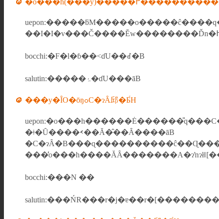
�o���h(���y)���͂��߂����������
uepon:�����ƃM�����o�����ĉ���
bocchi:�F�l�ɓ��˂ɗU��ꂽ�B
salutin:�����ۂ�ɗU���āB
���y�ȊO�ōŋߋC�ɂȂ邱�Ƃ́H
uepon:�o���h������Ė������̎q���C
�ǂ�Ȗ����𑗂��Ă�̂��Ȃ����āB
�C�ɂȂ�B���ɋ����������ĉ��Ɋ���
���̓o���h����ĂȂ�������A�ɂŉɂłǁ
bocchi:���N ��