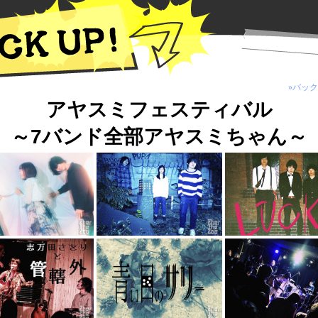
»バッ
アヤスミフェスティバル
～7バンド全部アヤスミちゃん～