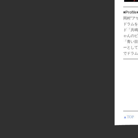
■Profile
岡村“ア
ドラムを
ド「共鳴
ゃんのピ
「青い目
ーとして
でドラム
▲TOP