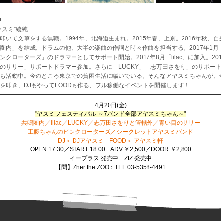
■
ヤスミ”綾純
叩いて文筆をする無職。1994年、北海道生まれ。2015年春、上京。2016年秋、
圏内」を結成。ドラムの他、大半の楽曲の作詞と時々作曲を担当する。2017年1月
ンクローターズ」のドラマーとしてサポート開始。2017年8月「lilac」に加入。201
のサリー」サポートドラマー参加。さらに「LUCKY」「志万田さをり」のサポー
も活動中。今のところ東京での貧困生活に喘いでいる。そんなアヤスミちゃんが、
を叩き、DJもやってFOODも作る、フル稼働なイベントを開催します！
4月20日(金)
"ヤスミフェスティバル ～7バンド全部アヤスミちゃん～"
共鳴圏内／lilac／LUCKY／志万田さをりと管轄外／青い目のサリー
工藤ちゃんのピンクローターズ／シークレットアヤスミバンド
DJ＞ DJアヤスミ FOOD＞ アヤスミ軒
OPEN 17:30／START 18:00 ADV.￥2,500／DOOR.￥2,800
イープラス 発売中 ZtZ 発売中
【問】Zher the ZOO：TEL 03-5358-4491