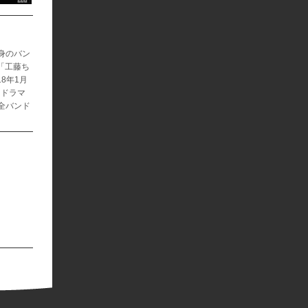
自身のバン
「工藤ち
8年1月
トドラマ
全バンド